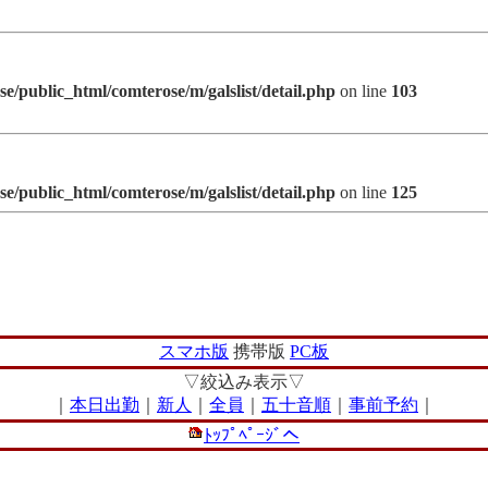
e/public_html/comterose/m/galslist/detail.php
on line
103
e/public_html/comterose/m/galslist/detail.php
on line
125
スマホ版
携帯版
PC板
▽絞込み表示▽
｜
本日出勤
｜
新人
｜
全員
｜
五十音順
｜
事前予約
｜
ﾄｯﾌﾟﾍﾟｰｼﾞへ