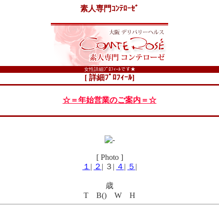
素人専門ｺﾝﾃﾛｰｾﾞ
女性詳細ﾌﾟﾛﾌｨｰﾙです★
[ 詳細ﾌﾟﾛﾌｨｰﾙ]
☆＝年始営業のご案内＝☆
[ Photo ]
１
|
２
| ３|
４
|
５
|
歳
T B() W H