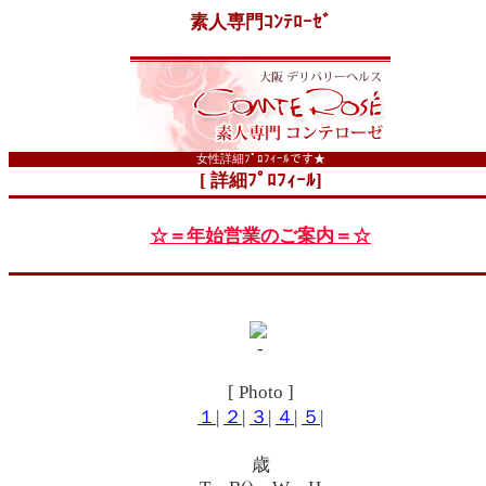
素人専門ｺﾝﾃﾛｰｾﾞ
女性詳細ﾌﾟﾛﾌｨｰﾙです★
[ 詳細ﾌﾟﾛﾌｨｰﾙ]
☆＝年始営業のご案内＝☆
[ Photo ]
１
|
２
|
３
|
４
|
５
|
歳