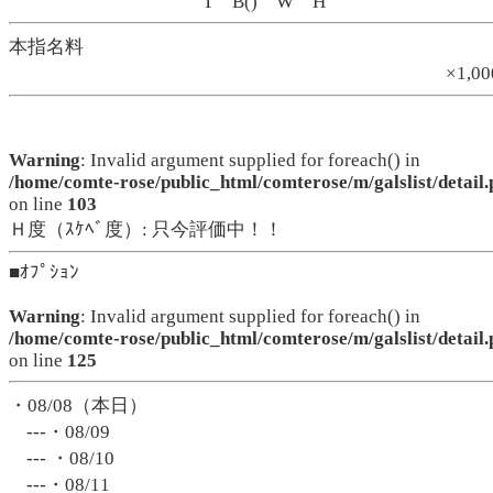
T B() W H
本指名料
×1,0
Warning
: Invalid argument supplied for foreach() in
/home/comte-rose/public_html/comterose/m/galslist/detail.
on line
103
Ｈ度（ｽｹﾍﾞ度）: 只今評価中！！
■ｵﾌﾟｼｮﾝ
Warning
: Invalid argument supplied for foreach() in
/home/comte-rose/public_html/comterose/m/galslist/detail.
on line
125
・08/08（本日）
---・08/09
--- ・08/10
---・08/11