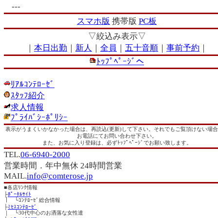
---
スマホ版
携帯版
PC板
▽絞込み表示▽
｜
本日出勤
｜
新人
｜
全員
｜
五十音順
｜
事前予約
｜
ﾄｯﾌﾟﾍﾟｰｼﾞへ
ﾘｱﾙｺﾝﾃﾛｰｾﾞ
ｽﾀｯﾌ紹介
求人情報
ﾌﾟﾗｲﾊﾞｼｰﾎﾟﾘｼｰ
表示がうまくいかなかった場合は、再読込(更新)して下さい。それでもご覧頂けない場
お電話にてお問い合わせ下さい。
また、お気に入り登録は、必ずﾄｯﾌﾟﾍﾟｰｼﾞでお願い致します。
TEL.
06-6940-2000
営業時間．年中無休 24時間営業
MAIL.
info@comterose.jp
■
各店ﾘﾝｸ情報
├
ﾎﾟｰﾀﾙｻｲﾄ
｜ └ｺﾝﾃﾛｰｾﾞ総合情報
├
ﾐｾｽｺﾝﾃﾛｰｾﾞ
｜ └30代中心のお洒落な女性達