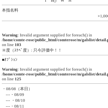
T B() W H
本指名料
×1,0
Warning
: Invalid argument supplied for foreach() in
/home/comte-rose/public_html/comterose/m/galslist/detail.
on line
103
Ｈ度（ｽｹﾍﾞ度）: 只今評価中！！
■ｵﾌﾟｼｮﾝ
Warning
: Invalid argument supplied for foreach() in
/home/comte-rose/public_html/comterose/m/galslist/detail.
on line
125
・08/08（本日）
---・08/09
--- ・08/10
---・08/11