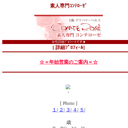
素人専門ｺﾝﾃﾛｰｾﾞ
女性詳細ﾌﾟﾛﾌｨｰﾙです★
[ 詳細ﾌﾟﾛﾌｨｰﾙ]
☆＝年始営業のご案内＝☆
[ Photo ]
１
|
２
|
３
|
４
|
５
|
歳