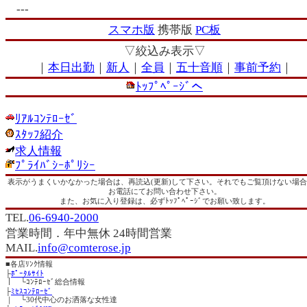
---
スマホ版
携帯版
PC板
▽絞込み表示▽
｜
本日出勤
｜
新人
｜
全員
｜
五十音順
｜
事前予約
｜
ﾄｯﾌﾟﾍﾟｰｼﾞへ
ﾘｱﾙｺﾝﾃﾛｰｾﾞ
ｽﾀｯﾌ紹介
求人情報
ﾌﾟﾗｲﾊﾞｼｰﾎﾟﾘｼｰ
表示がうまくいかなかった場合は、再読込(更新)して下さい。それでもご覧頂けない場
お電話にてお問い合わせ下さい。
また、お気に入り登録は、必ずﾄｯﾌﾟﾍﾟｰｼﾞでお願い致します。
TEL.
06-6940-2000
営業時間．年中無休 24時間営業
MAIL.
info@comterose.jp
■
各店ﾘﾝｸ情報
├
ﾎﾟｰﾀﾙｻｲﾄ
｜ └ｺﾝﾃﾛｰｾﾞ総合情報
├
ﾐｾｽｺﾝﾃﾛｰｾﾞ
｜ └30代中心のお洒落な女性達